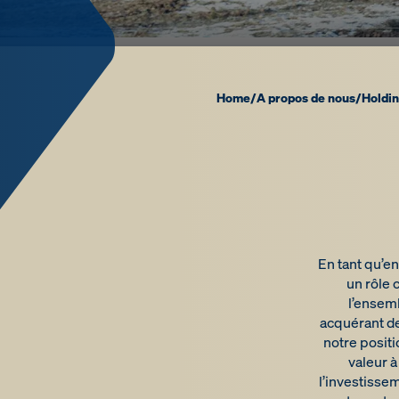
Home
/
A propos de nous
/
Holdi
En tant qu’e
un rôle 
l’ensemb
acquérant de
notre posit
valeur 
l’investisse