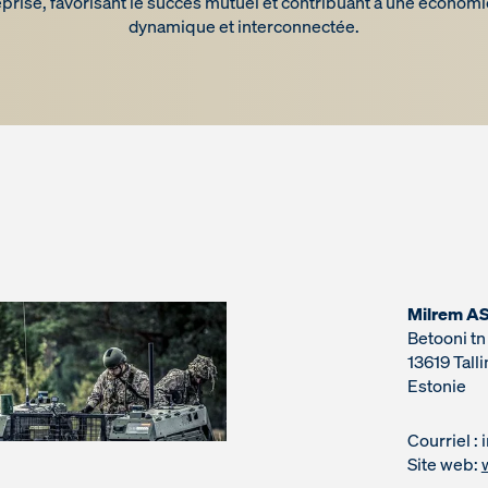
eprise, favorisant le succès mutuel et contribuant à une économ
dynamique et interconnectée.
Milrem A
Betooni tn
13619 Tall
Estonie
Courriel :
Site web: