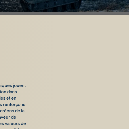
giques jouent
tion dans
des et en
us renforçons
créons de la
aveur de
es valeurs de