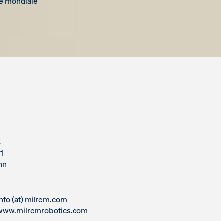
ie mondiale
S
 1
inn
 info (at) milrem.com
www.milremrobotics.com