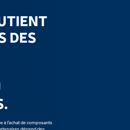
UTIENT
S DES
U
.
ce à l’achat de composants
partenaires dépend des