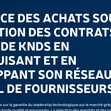
ICE DES ACHATS SO
TION DES CONTRAT
 DE KNDS EN
ISANT ET EN
PPANT SON RÉSEA
 DE FOURNISSEURS
es sur la garantie du leadership technologique sur le marché grâ
 haute qualité et appropriés. La sélection des marchés et des 