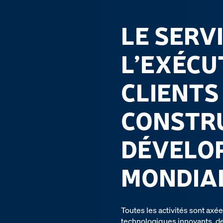
LE SERV
L’EXÉCU
CLIENTS
CONSTRU
DÉVELO
MONDIAL
Toutes les activités sont axé
technologiques innovants, de