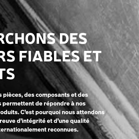
RCHONS DES
S FIABLES ET
TS
s pièces, des composants et des
us permettent de répondre à nos
oduits. C’est pourquoi nous attendons
reuve d’intégrité et d’une qualité
nternationalement reconnues.