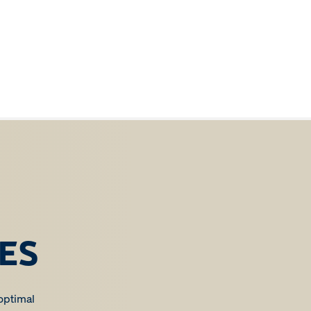
ES
optimal