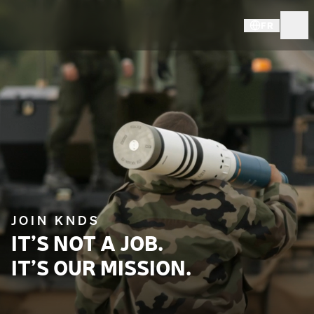
FR
JOIN KNDS
IT’S NOT A JOB.
IT’S OUR MISSION.