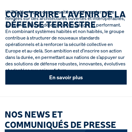
CONSTRUIRE L’AVENIR DE LA
KNDS développe des capacités de défense terrestre
fondées sur des architectures ouvertes et interopérables,
DÉFENSE TERRESTRE
au service d’un modèle européen intégré et performant.
En combinant systèmes habités et non habités, le groupe
contribue à structurer de nouveaux standards
opérationnels et à renforcer la sécurité collective en
Europe et au-delà. Son ambition est d’inscrire son action
dans la durée, en permettant aux nations de s’appuyer sur
des solutions de défense robustes, innovantes, évolutives
et adaptées aux enjeux futurs.
En savoir plus
NOS NEWS ET
COMMUNIQUÉS DE PRESSE