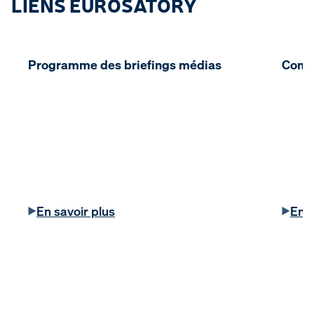
LIENS EUROSATORY
Programme des briefings médias
Comm
En savoir plus
En s