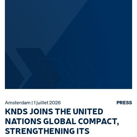
Amsterdam | 1 juillet 2026
PRESS
Mu
KNDS JOINS THE UNITED
NATIONS GLOBAL COMPACT,
S
STRENGTHENING ITS
R