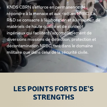
KNDS CBRN s’efforce en permanence de
répondre à la menace et aux risques NRBC. La
R&D se consacre à l’élaboration et au maintien de
matériels de haute qualité et de concept
ingénieux qui facilitent l’accomplissement de
diversions missions de détection, protection et
décontamination NRBC, tant dans le domaine
militaire que dans celui de la sécurité civile.
LES POINTS FORTS DE'S
STRENGTHS