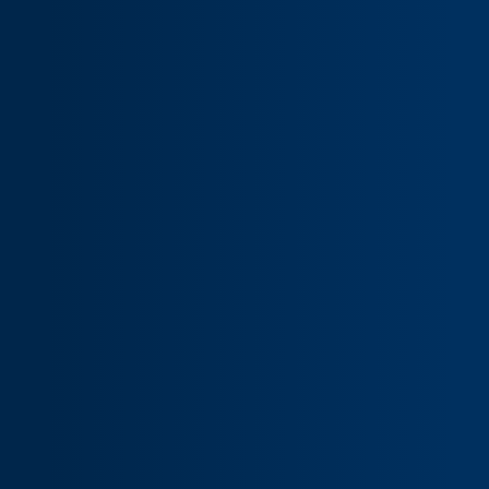
d’Armements)
LE CANON DE 75MM
Le canon de 75mm : révolution de l’artillerie de
campag
LE GRIBEAUVAL
Le Gribeauval : création du premier véritable
système d’artillerie
MANUFACTURE D'ARMES DE
SAINT-ETIENNE
Ouverture de la première manufacture d’armes
de Saint-Etienne