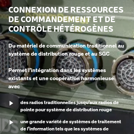
CONNEXION DE RESSOURCES
DE COMMANDEMENT ET DE
CONTRÔLE HÉTÉROGÈNES
Du matériel de communication traditionnel au
système de distribution rouge et au SGC
Permet l’intégration dans les systèmes
existants et une coopération harmonieuse
avec
des radios traditionnelles jusqu’aux radios de
pointe pour système de distribution rouge
une grande variété de systèmes de traitement
de l’information tels que les systèmes de