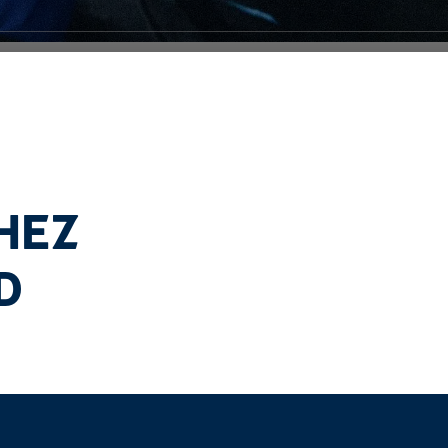
HEZ
D