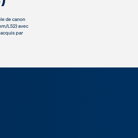
ule de canon
 mm/L52) avec
à acquis par