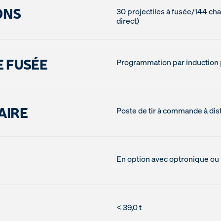
ONS
30 projectiles à fusée/144 ch
direct)
 FUSÉE
Programmation par induction
AIRE
Poste de tir à commande à dis
En option avec optronique ou 
< 39,0 t