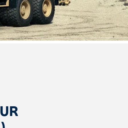
N
SUR
)