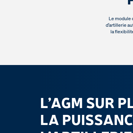
Le module d
d’artillerie
la flexibil
L’AGM SUR P
LA PUISSANC