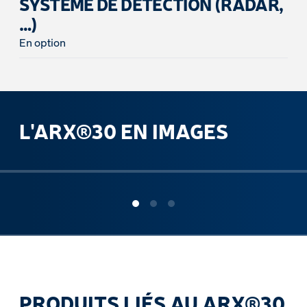
SYSTÈME DE DÉTECTION (RADAR,
…)
En option
L'ARX®30 EN IMAGES
ous slide
PRODUITS LIÉS AU ARX®30