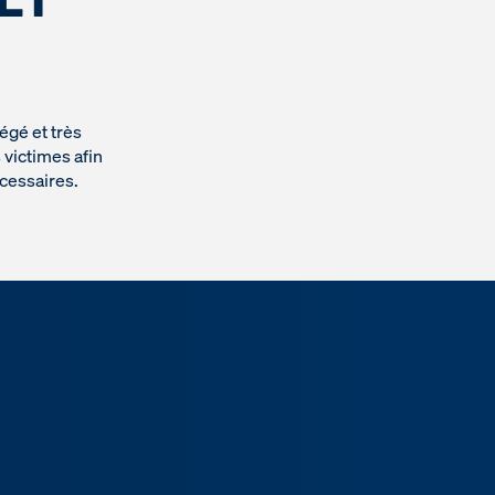
gé et très
 victimes afin
cessaires.