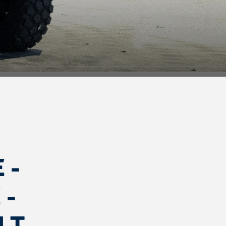
 -
 -
LT