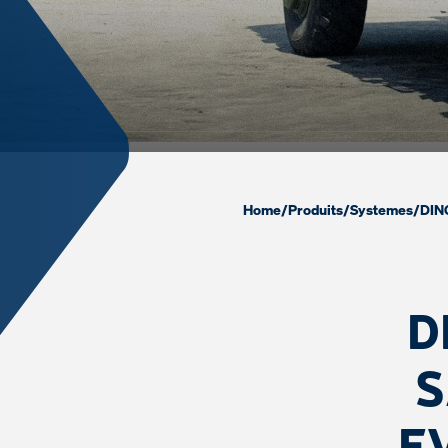
Home
/
Produits
/
Systemes
/
DIN
D
S
E