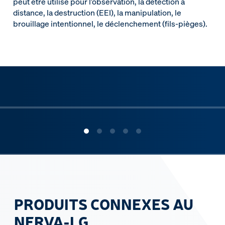
peut être utilisé pour l’observation, la détection à
distance, la destruction (EEI), la manipulation, le
brouillage intentionnel, le déclenchement (fils-pièges).
ous slide
PRODUITS CONNEXES AU
NERVA-LG