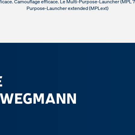
ficace. Camouflage efficace. Le Multi-Purpose-Launcher (MPL 76
Purpose-Launcher extended (MPLext)
E
N WEGMANN