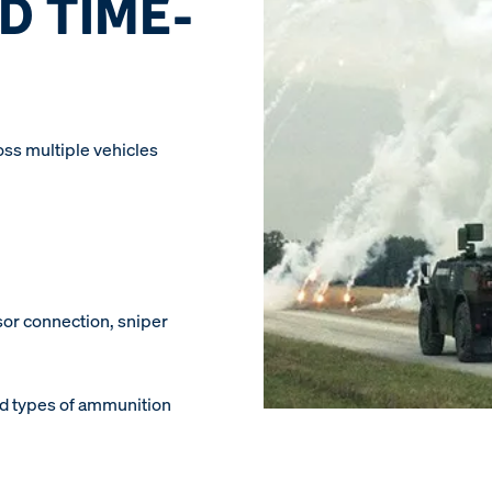
D TIME-
ss multiple vehicles
nsor connection, sniper
ied types of ammunition