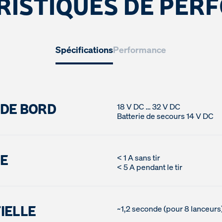
RISTIQUES DE PER
Spécifications
Performance
 DE BORD
18 V DC … 32 V DC
E
< 1 A sans tir
IELLE
~1,2 seconde (pour 8 lanceurs