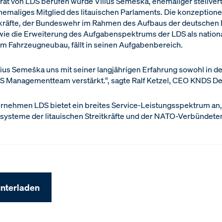
rat von LDS berufen wurde Vilius Semeška, ehemaliger stellver
emaliges Mitglied des litauischen Parlaments. Die konzeptionel
eitkräfte, der Bundeswehr im Rahmen des Aufbaus der deutschen
sowie die Erweiterung des Aufgabenspektrums der LDS als natio
 zum Fahrzeugneubau, fällt in seinen Aufgabenbereich.
lius Semeška uns mit seiner langjährigen Erfahrung sowohl in de
LDS Managementteam verstärkt.“, sagte Ralf Ketzel, CEO KNDS D
ernehmen LDS bietet ein breites Service-Leistungsspektrum an,
ysteme der litauischen Streitkräfte und der NATO-Verbündeten
nterladen