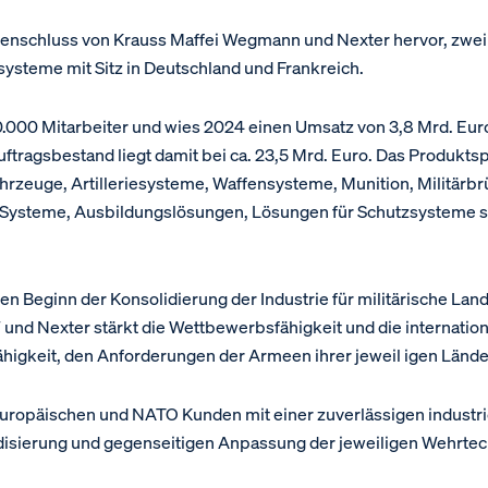
schluss von Krauss Maffei Wegmann und Nexter hervor, zwei 
dsysteme mit Sitz in Deutschland und Frankreich.
0.000 Mitarbeiter und wies 2024 einen Umsatz von 3,8 Mrd. Eu
Auftragsbestand liegt damit bei ca. 23,5 Mrd. Euro. Das Produk
rzeuge, Artilleriesysteme, Waffensysteme, Munition, Militärbr
Systeme, Ausbildungslösungen, Lösungen für Schutzsysteme so
en Beginn der Konsolidierung der Industrie für militärische La
 Nexter stärkt die Wettbewerbsfähigkeit und die internationa
igkeit, den Anforderungen der Armeen ihrer jeweil igen Lände
ropäischen und NATO Kunden mit einer zuverlässigen industrie
isierung und gegenseitigen Anpassung der jeweiligen Wehrtec