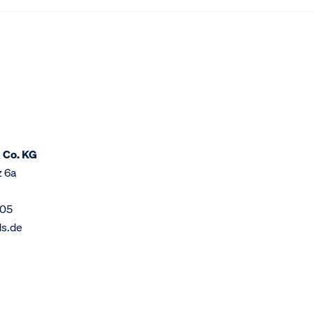
 Co. KG
z 6a
 05
ds.de