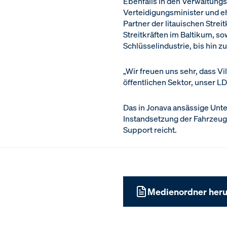
Ebenfalls in den Verwaltungs
Verteidigungsminister und eh
Partner der litauischen Str
Streitkräften im Baltikum, 
Schlüsselindustrie, bis hin
„Wir freuen uns sehr, dass Vi
öffentlichen Sektor, unser 
Das in Jonava ansässige Unt
Instandsetzung der Fahrzeugs
Support reicht.
Medienordner heru