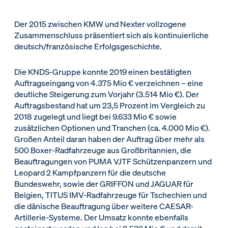
Der 2015 zwischen KMW und Nexter vollzogene
Zusammenschluss präsentiert sich als kontinuierliche
deutsch/französische Erfolgsgeschichte.
Die KNDS-Gruppe konnte 2019 einen bestätigten
Auftragseingang von 4.375 Mio € verzeichnen – eine
deutliche Steigerung zum Vorjahr (3.514 Mio €). Der
Auftragsbestand hat um 23,5 Prozent im Vergleich zu
2018 zugelegt und liegt bei 9.633 Mio € sowie
zusätzlichen Optionen und Tranchen (ca. 4.000 Mio €).
Großen Anteil daran haben der Auftrag über mehr als
500 Boxer-Radfahrzeuge aus Großbritannien, die
Beauftragungen von PUMA VJTF Schützenpanzern und
Leopard 2 Kampfpanzern für die deutsche
Bundeswehr, sowie der GRIFFON und JAGUAR für
Belgien, TITUS IMV-Radfahrzeuge für Tschechien und
die dänische Beauftragung über weitere CAESAR-
Artillerie-Systeme. Der Umsatz konnte ebenfalls