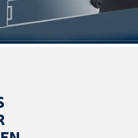
S
R
GEN