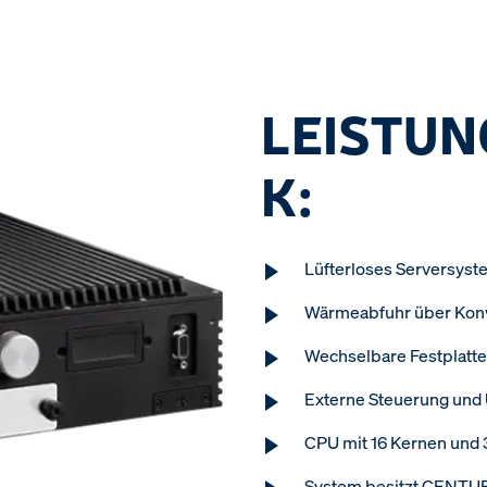
LEISTUN
K:
Lüfterloses Serversyst
Wärmeabfuhr über Kon
Wechselbare Festplatte
Externe Steuerung und
CPU mit 16 Kernen und 
System besitzt CENTU