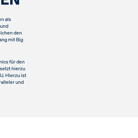
n als
 und
lichen den
ang mit Big
ics für den
setzt hierzu
. Hierzu ist
alleler und