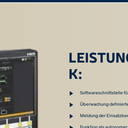
LEISTUN
K:
Softwareschnittstelle f
Überwachung definiert
Meldung der Einsatzber
Funktion als autonomer