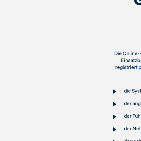
Die Online-
Einsatzbe
registriert
die Sys
der ang
der Füh
der Ne