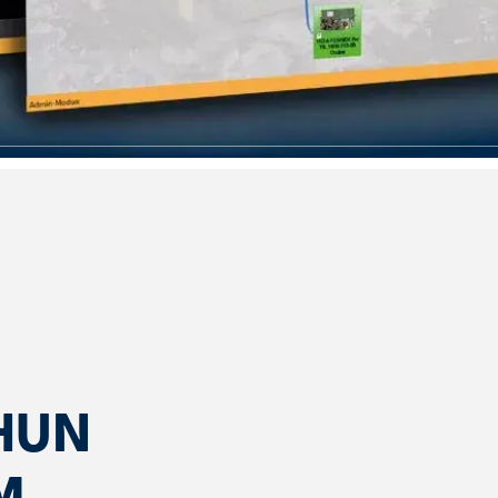
HUN
M