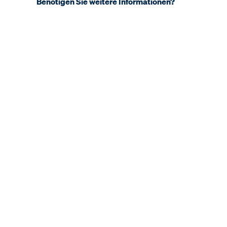
Benötigen Sie weitere Informationen?
UNTERNEHMEN
Über KNDS
Standorte & Tochtergesellschaften
Unser Engagement