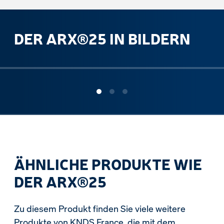
DER ARX®25 IN BILDERN
ous slide
ÄHNLICHE PRODUKTE WIE
DER ARX®25
Zu diesem Produkt finden Sie viele weitere
Produkte von KNDS France, die mit dem