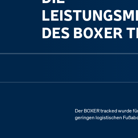
LEISTUNGS
DES BOXER 
Previous slide
Der BOXER tracked wurde für
geringen logistischen Fußab