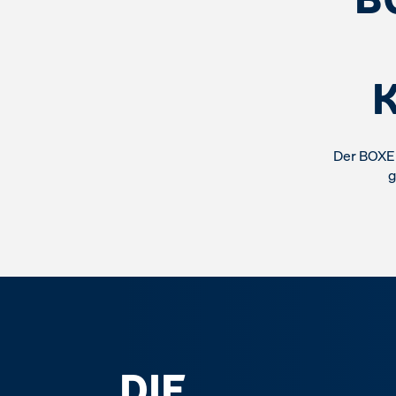
Der BOXER
g
DIE