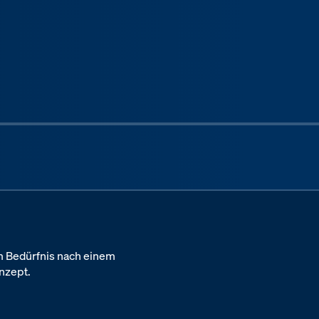
Next sli
em Bedürfnis nach einem
nzept.