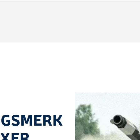
NGSMERK
OXER