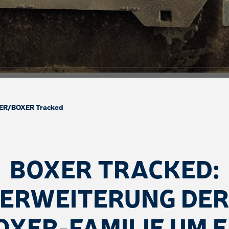
ER
/
BOXER Tracked
BOXER TRACKED:
ERWEITERUNG DE
OXER-FAMILIE UM E