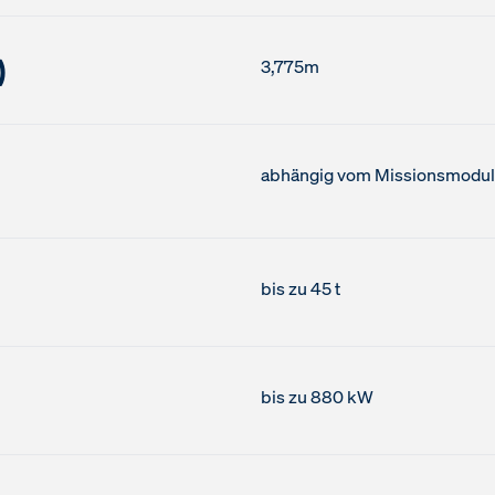
)
3,775m
abhängig vom Missionsmodul
bis zu 45 t
bis zu 880 kW