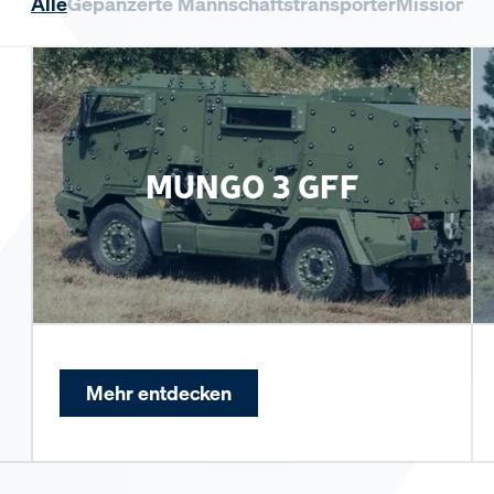
Alle
Gepanzerte Mannschaftstransporter
Missionsl
MUNGO 3 GFF
Mehr entdecken