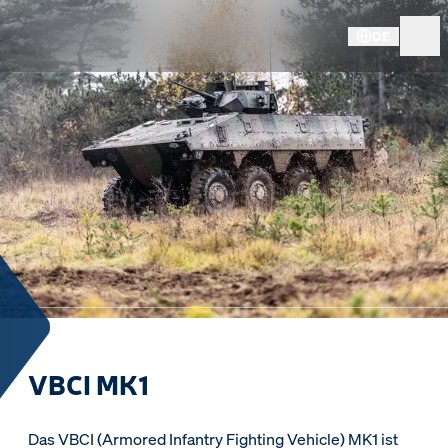
DE
VBCI MK1
Das VBCI (Armored Infantry Fighting Vehicle) MK1 ist