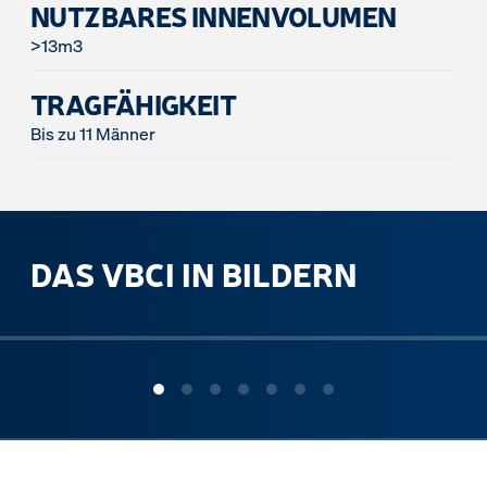
NUTZBARES INNENVOLUMEN
>13m3
TRAGFÄHIGKEIT
Bis zu 11 Männer
DAS VBCI IN BILDERN
ous slide