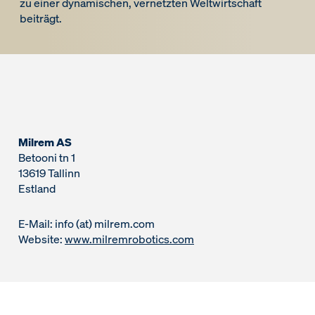
zu einer dynamischen, vernetzten Weltwirtschaft
beiträgt.
Milrem AS
Betooni tn 1
13619 Tallinn
Estland
E-Mail: info (at) milrem.com
Website:
www.milremrobotics.com