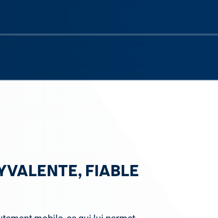
Next sli
YVALENTE, FIABLE
tement mobile, ce qui lui permet