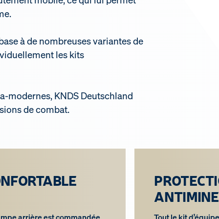
me.
de base à de nombreuses variantes de
viduellement les kits
ltra-modernes, KNDS Deutschland
ssions de combat.
ONFORTABLE
PROTECT
ANTIMINE
ampe arrière est commandée
Tout le kit d’équi