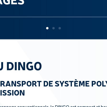
U DINGO
TRANSPORT DE SYSTÈME POL
ISSION
pannage conventionnels, le DINGO est compact et hau