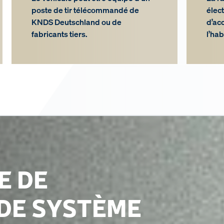
poste de tir télécommandé de
élec
KNDS Deutschland ou de
d’ac
fabricants tiers.
l’hab
E DE
DE SYSTÈME