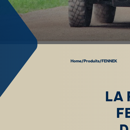
Home
/
Produits
/
FENNEK
LA 
F
D