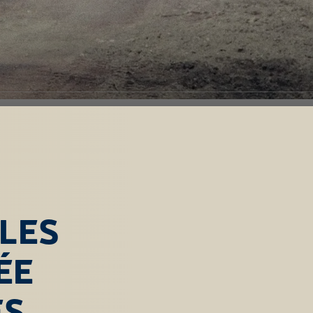
ULES
ÉE
ES