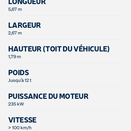
LONGUEUR
5,67 m
LARGEUR
2,67 m
HAUTEUR (TOIT DU VÉHICULE)
1,79 m
POIDS
Jusqu’à 12 t
PUISSANCE DU MOTEUR
235 kW
VITESSE
> 100 km/h