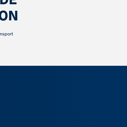
ION
ansport