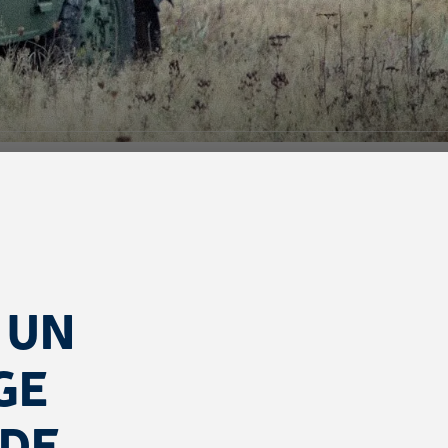
 UN
GE
 DE