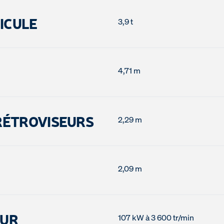
HICULE
3,9 t
4,71 m
RÉTROVISEURS
2,29 m
2,09 m
EUR
107 kW à 3 600 tr/min