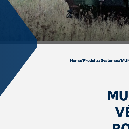
Home
/
Produits
/
Systemes
/
MU
MU
V
PO