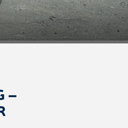
G –
R