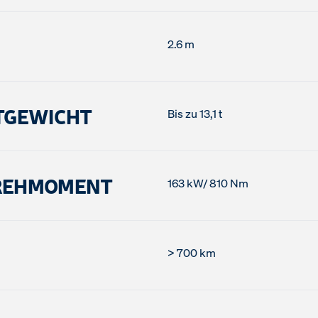
2.6 m
TGEWICHT
Bis zu 13,1 t
REHMOMENT
163 kW/ 810 Nm
> 700 km