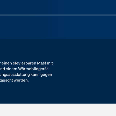
Next sli
 einen elevierbaren Mast mit
a und einem Wärmebildgerät
rungsausstattung kann gegen
tauscht werden.