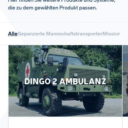
die zu dem gewählten Produkt passen.
Alle
Gepanzerte Mannschaftstransporter
Missionsl
DINGO 2 AMBULANZ