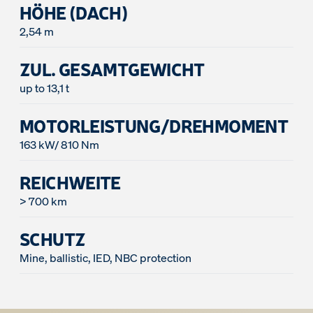
HÖHE (DACH)
2,54 m
ZUL. GESAMTGEWICHT
up to 13,1 t
MOTORLEISTUNG/DREHMOMENT
163 kW/ 810 Nm
REICHWEITE
> 700 km
SCHUTZ
Mine, ballistic, IED, NBC protection