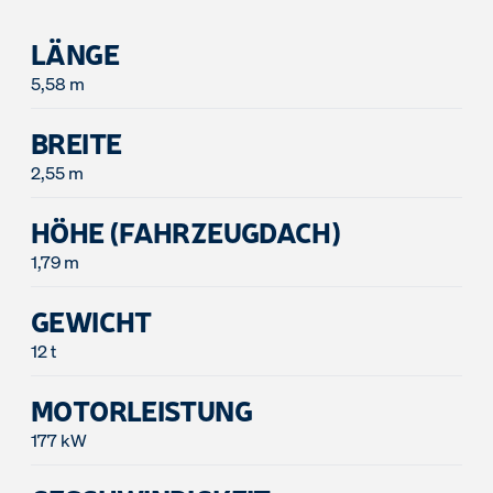
LÄNGE
5,58 m
BREITE
2,55 m
HÖHE (FAHRZEUGDACH)
1,79 m
GEWICHT
12 t
MOTORLEISTUNG
177 kW