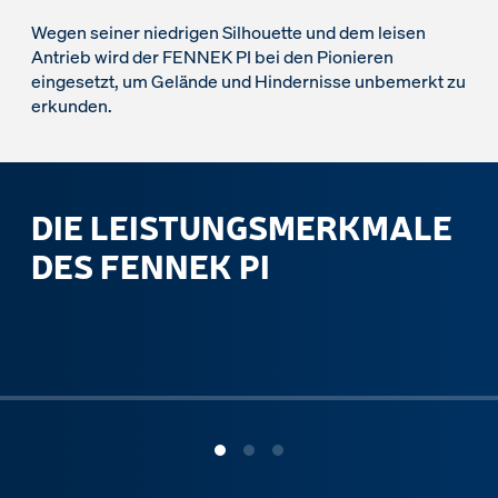
Wegen seiner niedrigen Silhouette und dem leisen
Antrieb wird der FENNEK PI bei den Pionieren
eingesetzt, um Gelände und Hindernisse unbemerkt zu
erkunden.
DIE LEISTUNGSMERKMALE
DES FENNEK PI
ous slide