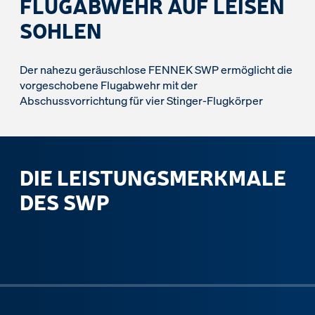
FLUGABWEHR AUF LEISEN
SOHLEN
Der nahezu geräuschlose FENNEK SWP ermöglicht die
vorgeschobene Flugabwehr mit der
Abschussvorrichtung für vier Stinger-Flugkörper
DIE LEISTUNGSMERKMALE
DES SWP
ous slide