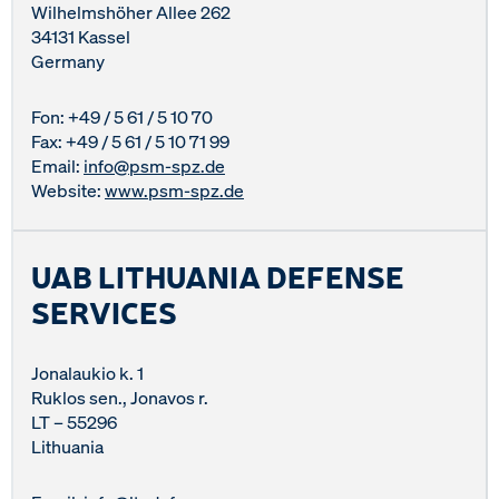
Wilhelmshöher Allee 262
34131 Kassel
Germany
Fon: +49 / 5 61 / 5 10 70
Fax: +49 / 5 61 / 5 10 71 99
Email:
info@psm-spz.de
Website:
www.psm-spz.de
UAB LITHUANIA DEFENSE
SERVICES
Jonalaukio k. 1
Ruklos sen., Jonavos r.
LT – 55296
Lithuania