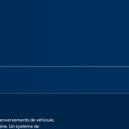
Next sli
 renversements de véhicule.
igine. Un système de