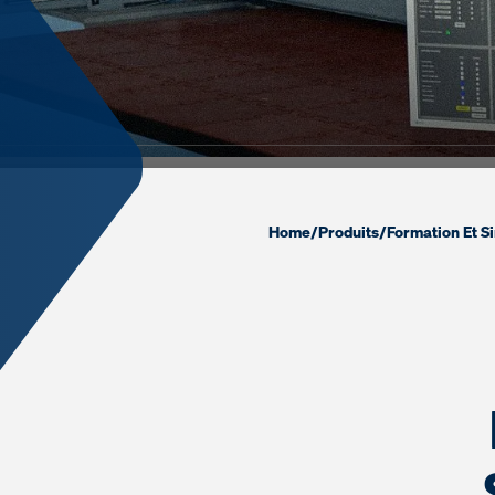
Home
/
Produits
/
Formation Et S