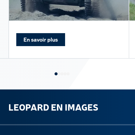
En savoir plus
LEOPARD EN IMAGES
ous slide