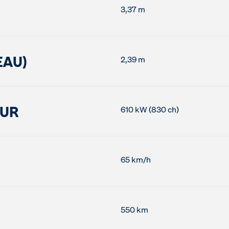
3,37 m
EAU)
2,39 m
EUR
610 kW (830 ch)
65 km/h
550 km