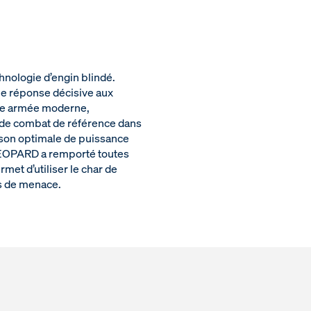
nologie d’engin blindé.
que réponse décisive aux
orce armée moderne,
r de combat de référence dans
ison optimale de puissance
le LEOPARD a remporté toutes
met d’utiliser le char de
ns de menace.